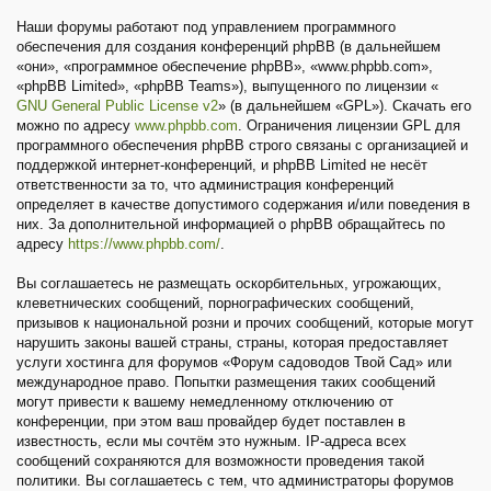
Наши форумы работают под управлением программного
обеспечения для создания конференций phpBB (в дальнейшем
«они», «программное обеспечение phpBB», «www.phpbb.com»,
«phpBB Limited», «phpBB Teams»), выпущенного по лицензии «
GNU General Public License v2
» (в дальнейшем «GPL»). Скачать его
можно по адресу
www.phpbb.com
. Ограничения лицензии GPL для
программного обеспечения phpBB строго связаны с организацией и
поддержкой интернет-конференций, и phpBB Limited не несёт
ответственности за то, что администрация конференций
определяет в качестве допустимого содержания и/или поведения в
них. За дополнительной информацией о phpBB обращайтесь по
адресу
https://www.phpbb.com/
.
Вы соглашаетесь не размещать оскорбительных, угрожающих,
клеветнических сообщений, порнографических сообщений,
призывов к национальной розни и прочих сообщений, которые могут
нарушить законы вашей страны, страны, которая предоставляет
услуги хостинга для форумов «Форум садоводов Твой Сад» или
международное право. Попытки размещения таких сообщений
могут привести к вашему немедленному отключению от
конференции, при этом ваш провайдер будет поставлен в
известность, если мы сочтём это нужным. IP-адреса всех
сообщений сохраняются для возможности проведения такой
политики. Вы соглашаетесь с тем, что администраторы форумов