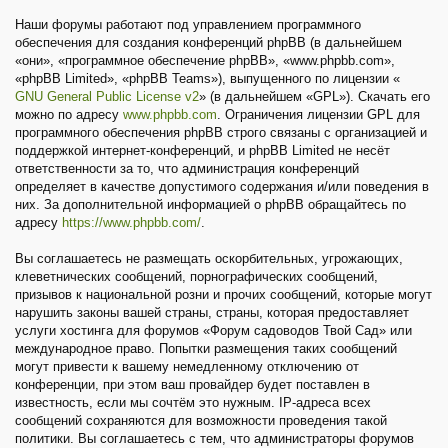
Наши форумы работают под управлением программного
обеспечения для создания конференций phpBB (в дальнейшем
«они», «программное обеспечение phpBB», «www.phpbb.com»,
«phpBB Limited», «phpBB Teams»), выпущенного по лицензии «
GNU General Public License v2
» (в дальнейшем «GPL»). Скачать его
можно по адресу
www.phpbb.com
. Ограничения лицензии GPL для
программного обеспечения phpBB строго связаны с организацией и
поддержкой интернет-конференций, и phpBB Limited не несёт
ответственности за то, что администрация конференций
определяет в качестве допустимого содержания и/или поведения в
них. За дополнительной информацией о phpBB обращайтесь по
адресу
https://www.phpbb.com/
.
Вы соглашаетесь не размещать оскорбительных, угрожающих,
клеветнических сообщений, порнографических сообщений,
призывов к национальной розни и прочих сообщений, которые могут
нарушить законы вашей страны, страны, которая предоставляет
услуги хостинга для форумов «Форум садоводов Твой Сад» или
международное право. Попытки размещения таких сообщений
могут привести к вашему немедленному отключению от
конференции, при этом ваш провайдер будет поставлен в
известность, если мы сочтём это нужным. IP-адреса всех
сообщений сохраняются для возможности проведения такой
политики. Вы соглашаетесь с тем, что администраторы форумов