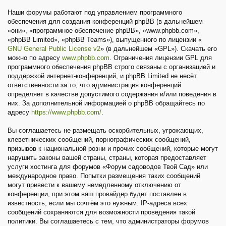
Наши форумы работают под управлением программного
обеспечения для создания конференций phpBB (в дальнейшем
«они», «программное обеспечение phpBB», «www.phpbb.com»,
«phpBB Limited», «phpBB Teams»), выпущенного по лицензии «
GNU General Public License v2
» (в дальнейшем «GPL»). Скачать его
можно по адресу
www.phpbb.com
. Ограничения лицензии GPL для
программного обеспечения phpBB строго связаны с организацией и
поддержкой интернет-конференций, и phpBB Limited не несёт
ответственности за то, что администрация конференций
определяет в качестве допустимого содержания и/или поведения в
них. За дополнительной информацией о phpBB обращайтесь по
адресу
https://www.phpbb.com/
.
Вы соглашаетесь не размещать оскорбительных, угрожающих,
клеветнических сообщений, порнографических сообщений,
призывов к национальной розни и прочих сообщений, которые могут
нарушить законы вашей страны, страны, которая предоставляет
услуги хостинга для форумов «Форум садоводов Твой Сад» или
международное право. Попытки размещения таких сообщений
могут привести к вашему немедленному отключению от
конференции, при этом ваш провайдер будет поставлен в
известность, если мы сочтём это нужным. IP-адреса всех
сообщений сохраняются для возможности проведения такой
политики. Вы соглашаетесь с тем, что администраторы форумов