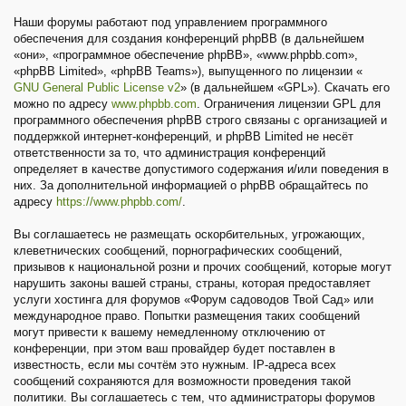
Наши форумы работают под управлением программного
обеспечения для создания конференций phpBB (в дальнейшем
«они», «программное обеспечение phpBB», «www.phpbb.com»,
«phpBB Limited», «phpBB Teams»), выпущенного по лицензии «
GNU General Public License v2
» (в дальнейшем «GPL»). Скачать его
можно по адресу
www.phpbb.com
. Ограничения лицензии GPL для
программного обеспечения phpBB строго связаны с организацией и
поддержкой интернет-конференций, и phpBB Limited не несёт
ответственности за то, что администрация конференций
определяет в качестве допустимого содержания и/или поведения в
них. За дополнительной информацией о phpBB обращайтесь по
адресу
https://www.phpbb.com/
.
Вы соглашаетесь не размещать оскорбительных, угрожающих,
клеветнических сообщений, порнографических сообщений,
призывов к национальной розни и прочих сообщений, которые могут
нарушить законы вашей страны, страны, которая предоставляет
услуги хостинга для форумов «Форум садоводов Твой Сад» или
международное право. Попытки размещения таких сообщений
могут привести к вашему немедленному отключению от
конференции, при этом ваш провайдер будет поставлен в
известность, если мы сочтём это нужным. IP-адреса всех
сообщений сохраняются для возможности проведения такой
политики. Вы соглашаетесь с тем, что администраторы форумов