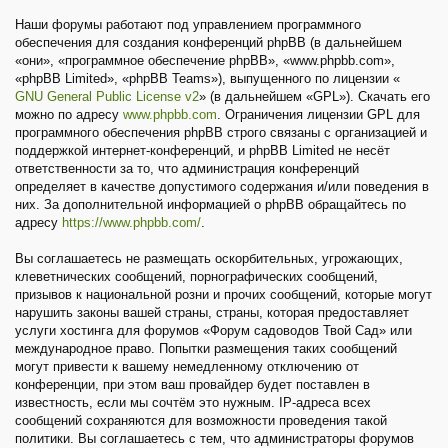
Наши форумы работают под управлением программного
обеспечения для создания конференций phpBB (в дальнейшем
«они», «программное обеспечение phpBB», «www.phpbb.com»,
«phpBB Limited», «phpBB Teams»), выпущенного по лицензии «
GNU General Public License v2
» (в дальнейшем «GPL»). Скачать его
можно по адресу
www.phpbb.com
. Ограничения лицензии GPL для
программного обеспечения phpBB строго связаны с организацией и
поддержкой интернет-конференций, и phpBB Limited не несёт
ответственности за то, что администрация конференций
определяет в качестве допустимого содержания и/или поведения в
них. За дополнительной информацией о phpBB обращайтесь по
адресу
https://www.phpbb.com/
.
Вы соглашаетесь не размещать оскорбительных, угрожающих,
клеветнических сообщений, порнографических сообщений,
призывов к национальной розни и прочих сообщений, которые могут
нарушить законы вашей страны, страны, которая предоставляет
услуги хостинга для форумов «Форум садоводов Твой Сад» или
международное право. Попытки размещения таких сообщений
могут привести к вашему немедленному отключению от
конференции, при этом ваш провайдер будет поставлен в
известность, если мы сочтём это нужным. IP-адреса всех
сообщений сохраняются для возможности проведения такой
политики. Вы соглашаетесь с тем, что администраторы форумов