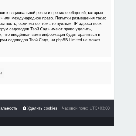
ов к национальной розни и прочих сообщений, которые
д» или международное право. Попытки размещения таких
стность, если мы сочтём это нужным. IP-адреса всех
орум садоводов Твой Сад» имеют право удалить,
м, что введённая вами информация будет храниться в
рум садоводов Твой Сад», ни phpBB Limited не может
альность
Удалить cookies
Часовой пояс:
UTC+03:00