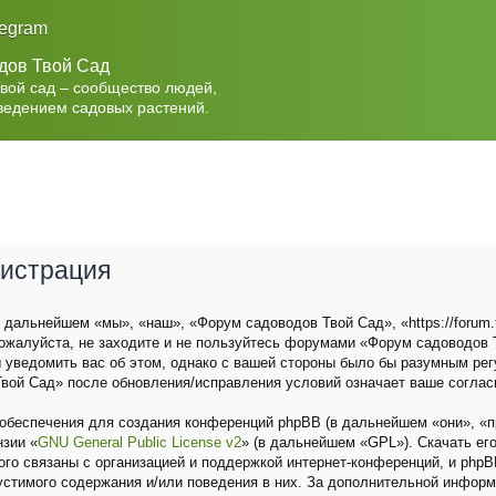
legram
дов Твой Сад
Твой сад – сообщество людей,
ведением садовых растений.
гистрация
дальнейшем «мы», «наш», «Форум садоводов Твой Сад», «https://forum.t
ожалуйста, не заходите и не пользуйтесь форумами «Форум садоводов Т
 уведомить вас об этом, однако с вашей стороны было бы разумным рег
вой Сад» после обновления/исправления условий означает ваше соглас
беспечения для создания конференций phpBB (в дальнейшем «они», «п
нзии «
GNU General Public License v2
» (в дальнейшем «GPL»). Скачать ег
о связаны с организацией и поддержкой интернет-конференций, и phpBB 
устимого содержания и/или поведения в них. За дополнительной инфор