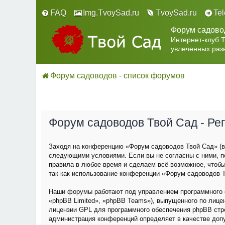
FAQ
Img.TvoySad.ru
TvoySad.ru
Te
Форум садово
Интернет-клуб 
увлеченных раз
Форум садоводов - список форумов
Форум садоводов Твой Сад - Ре
Заходя на конференцию «Форум садоводов Твой Сад» (в 
следующими условиями. Если вы не согласны с ними, п
правила в любое время и сделаем всё возможное, чтобы
так как использование конференции «Форум садоводов Т
Наши форумы работают под управлением программного о
«phpBB Limited», «phpBB Teams»), выпущенного по лице
лицензии GPL для программного обеспечения phpBB строг
администрация конференций определяет в качестве доп