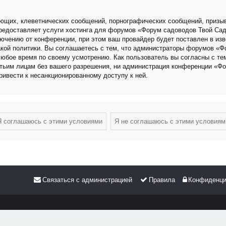
ющих, клеветнических сообщений, порнографических сообщений, призыв
 предоставляет услуги хостинга для форумов «Форум садоводов Твой Са
чению от конференции, при этом ваш провайдер будет поставлен в изве
кой политики. Вы соглашаетесь с тем, что администраторы форумов «Ф
любое время по своему усмотрению. Как пользователь вы согласны с те
етьим лицам без вашего разрешения, ни администрация конференции «Фо
привести к несанкционированному доступу к ней.
Связаться с администрацией
Правила
Конфиденци