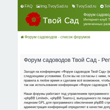
FAQ
Img.TvoySad.ru
TvoySad.ru
Te
Форум садово
Интернет-клуб 
увлеченных раз
Форум садоводов - список форумов
Форум садоводов Твой Сад - Ре
Заходя на конференцию «Форум садоводов Твой Сад» (в 
следующими условиями. Если вы не согласны с ними, п
правила в любое время и сделаем всё возможное, чтобы
так как использование конференции «Форум садоводов Т
Наши форумы работают под управлением программного о
«phpBB Limited», «phpBB Teams»), выпущенного по лице
лицензии GPL для программного обеспечения phpBB строг
администрация конференций определяет в качестве доп