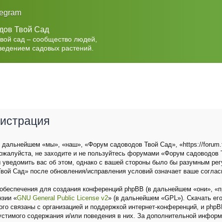
legram
дов Твой Сад
Твой сад – сообщество людей,
ведением садовых растений.
гистрация
дальнейшем «мы», «наш», «Форум садоводов Твой Сад», «https://forum.t
ожалуйста, не заходите и не пользуйтесь форумами «Форум садоводов Т
 уведомить вас об этом, однако с вашей стороны было бы разумным рег
вой Сад» после обновления/исправления условий означает ваше соглас
беспечения для создания конференций phpBB (в дальнейшем «они», «п
нзии «
GNU General Public License v2
» (в дальнейшем «GPL»). Скачать ег
о связаны с организацией и поддержкой интернет-конференций, и phpBB 
устимого содержания и/или поведения в них. За дополнительной инфор