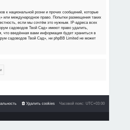
ов к национальной розни и прочих сообщений, которые
д» или международное право. Попытки размещения таких
стность, если мы сочтём это нужным. IP-адреса всех
орум садоводов Твой Сад» имеют право удалить,
м, что введённая вами информация будет храниться в
рум садоводов Твой Сад», ни phpBB Limited не может
альность
Удалить cookies
Часовой пояс:
UTC+03:00