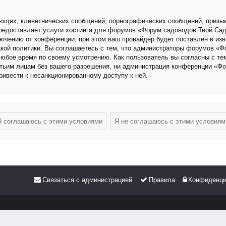
ющих, клеветнических сообщений, порнографических сообщений, призыв
 предоставляет услуги хостинга для форумов «Форум садоводов Твой Са
чению от конференции, при этом ваш провайдер будет поставлен в изве
кой политики. Вы соглашаетесь с тем, что администраторы форумов «Ф
любое время по своему усмотрению. Как пользователь вы согласны с те
етьим лицам без вашего разрешения, ни администрация конференции «Фо
привести к несанкционированному доступу к ней.
Связаться с администрацией
Правила
Конфиденци