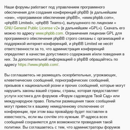
Наши форумы работают под управлением программного
обеспечения для создания конференций phpBB (в дальнейшем
«они», «программное обеспечение phpBB», «www.phpbb.com»,
«phpBB Limited», «phpBB Teams»), выпущенного по лицензии «
GNU General Public License v2
» (в дальнейшем «GPL»). Скачать его
можно по адресу
www.phpbb.com
. Ограничения лицензии GPL для
программного обеспечения phpBB строго связаны с организацией и
поддержкой интернет-конференций, и phpBB Limited не несёт
ответственности за то, что администрация конференций
определяет в качестве допустимого содержания и/или поведения в
них. За дополнительной информацией о phpBB обращайтесь по
адресу
https://www.phpbb.com/
.
Вы соглашаетесь не размещать оскорбительных, угрожающих,
клеветнических сообщений, порнографических сообщений,
призывов к национальной розни и прочих сообщений, которые могут
нарушить законы вашей страны, страны, которая предоставляет
услуги хостинга для форумов «Форум садоводов Твой Сад» или
международное право. Попытки размещения таких сообщений
могут привести к вашему немедленному отключению от
конференции, при этом ваш провайдер будет поставлен в
известность, если мы сочтём это нужным. IP-адреса всех
сообщений сохраняются для возможности проведения такой
политики. Вы соглашаетесь с тем, что администраторы форумов