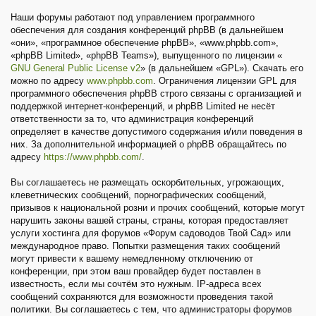
Наши форумы работают под управлением программного
обеспечения для создания конференций phpBB (в дальнейшем
«они», «программное обеспечение phpBB», «www.phpbb.com»,
«phpBB Limited», «phpBB Teams»), выпущенного по лицензии «
GNU General Public License v2
» (в дальнейшем «GPL»). Скачать его
можно по адресу
www.phpbb.com
. Ограничения лицензии GPL для
программного обеспечения phpBB строго связаны с организацией и
поддержкой интернет-конференций, и phpBB Limited не несёт
ответственности за то, что администрация конференций
определяет в качестве допустимого содержания и/или поведения в
них. За дополнительной информацией о phpBB обращайтесь по
адресу
https://www.phpbb.com/
.
Вы соглашаетесь не размещать оскорбительных, угрожающих,
клеветнических сообщений, порнографических сообщений,
призывов к национальной розни и прочих сообщений, которые могут
нарушить законы вашей страны, страны, которая предоставляет
услуги хостинга для форумов «Форум садоводов Твой Сад» или
международное право. Попытки размещения таких сообщений
могут привести к вашему немедленному отключению от
конференции, при этом ваш провайдер будет поставлен в
известность, если мы сочтём это нужным. IP-адреса всех
сообщений сохраняются для возможности проведения такой
политики. Вы соглашаетесь с тем, что администраторы форумов