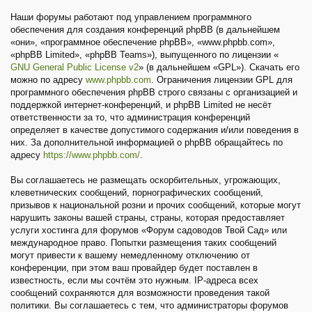
Наши форумы работают под управлением программного
обеспечения для создания конференций phpBB (в дальнейшем
«они», «программное обеспечение phpBB», «www.phpbb.com»,
«phpBB Limited», «phpBB Teams»), выпущенного по лицензии «
GNU General Public License v2
» (в дальнейшем «GPL»). Скачать его
можно по адресу
www.phpbb.com
. Ограничения лицензии GPL для
программного обеспечения phpBB строго связаны с организацией и
поддержкой интернет-конференций, и phpBB Limited не несёт
ответственности за то, что администрация конференций
определяет в качестве допустимого содержания и/или поведения в
них. За дополнительной информацией о phpBB обращайтесь по
адресу
https://www.phpbb.com/
.
Вы соглашаетесь не размещать оскорбительных, угрожающих,
клеветнических сообщений, порнографических сообщений,
призывов к национальной розни и прочих сообщений, которые могут
нарушить законы вашей страны, страны, которая предоставляет
услуги хостинга для форумов «Форум садоводов Твой Сад» или
международное право. Попытки размещения таких сообщений
могут привести к вашему немедленному отключению от
конференции, при этом ваш провайдер будет поставлен в
известность, если мы сочтём это нужным. IP-адреса всех
сообщений сохраняются для возможности проведения такой
политики. Вы соглашаетесь с тем, что администраторы форумов