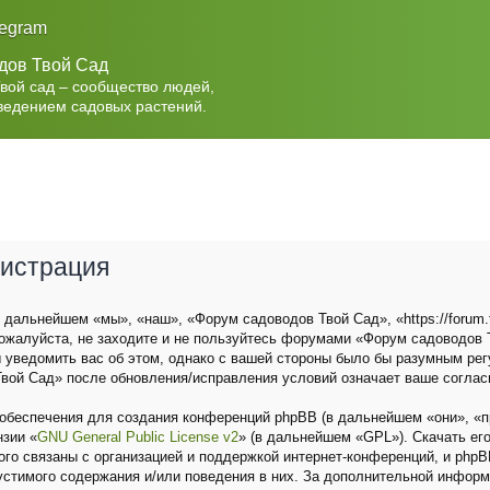
legram
дов Твой Сад
Твой сад – сообщество людей,
ведением садовых растений.
гистрация
дальнейшем «мы», «наш», «Форум садоводов Твой Сад», «https://forum.t
ожалуйста, не заходите и не пользуйтесь форумами «Форум садоводов Т
 уведомить вас об этом, однако с вашей стороны было бы разумным рег
вой Сад» после обновления/исправления условий означает ваше соглас
беспечения для создания конференций phpBB (в дальнейшем «они», «п
нзии «
GNU General Public License v2
» (в дальнейшем «GPL»). Скачать ег
о связаны с организацией и поддержкой интернет-конференций, и phpBB 
устимого содержания и/или поведения в них. За дополнительной инфор