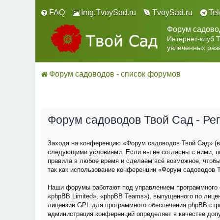
FAQ
Img.TvoySad.ru
TvoySad.ru
Te
Форум садово
Интернет-клуб 
увлеченных раз
Форум садоводов - список форумов
Форум садоводов Твой Сад - Ре
Заходя на конференцию «Форум садоводов Твой Сад» (в 
следующими условиями. Если вы не согласны с ними, п
правила в любое время и сделаем всё возможное, чтобы
так как использование конференции «Форум садоводов Т
Наши форумы работают под управлением программного о
«phpBB Limited», «phpBB Teams»), выпущенного по лице
лицензии GPL для программного обеспечения phpBB строг
администрация конференций определяет в качестве доп