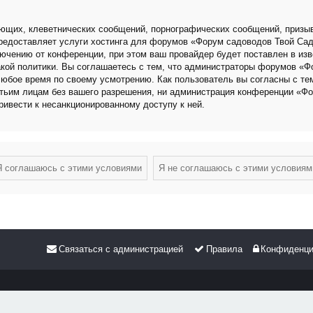
ющих, клеветнических сообщений, порнографических сообщений, призыв
 предоставляет услуги хостинга для форумов «Форум садоводов Твой Са
чению от конференции, при этом ваш провайдер будет поставлен в изве
кой политики. Вы соглашаетесь с тем, что администраторы форумов «Ф
любое время по своему усмотрению. Как пользователь вы согласны с те
етьим лицам без вашего разрешения, ни администрация конференции «Фо
привести к несанкционированному доступу к ней.
Связаться с администрацией
Правила
Конфиденци