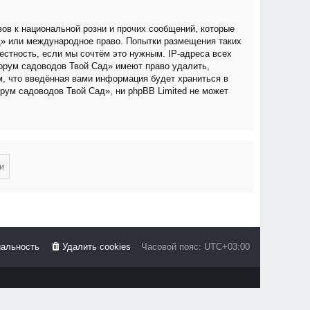
ов к национальной розни и прочих сообщений, которые
д» или международное право. Попытки размещения таких
стность, если мы сочтём это нужным. IP-адреса всех
орум садоводов Твой Сад» имеют право удалить,
м, что введённая вами информация будет храниться в
рум садоводов Твой Сад», ни phpBB Limited не может
альность
Удалить cookies
Часовой пояс:
UTC+03:00