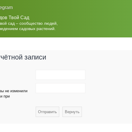
legram
дов Твой Сад
Твой сад – сообщество людей,
ведением садовых растений.
учётной записи
 вы не изменили
ми при