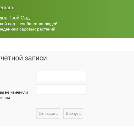
legram
дов Твой Сад
Твой сад – сообщество людей,
ведением садовых растений.
учётной записи
 вы не изменили
ми при