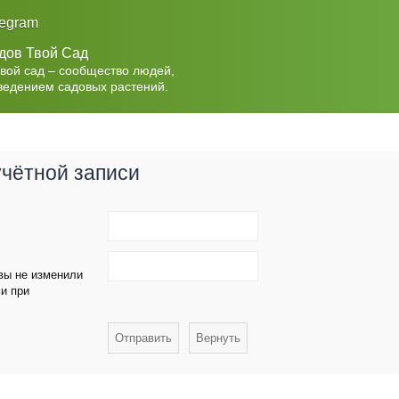
legram
дов Твой Сад
Твой сад – сообщество людей,
ведением садовых растений.
учётной записи
 вы не изменили
ми при