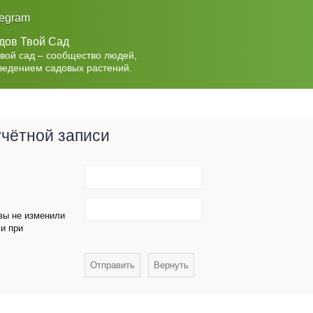
legram
дов Твой Сад
Твой сад – сообщество людей,
ведением садовых растений.
учётной записи
 вы не изменили
ми при