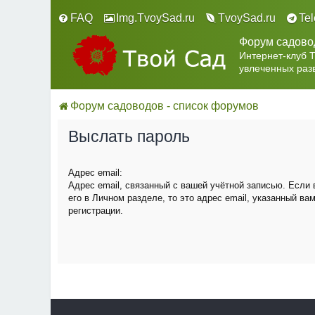
FAQ
Img.TvoySad.ru
TvoySad.ru
Te
Форум садово
Интернет-клуб 
увлеченных раз
Форум садоводов - список форумов
Выслать пароль
Адрес email:
Адрес email, связанный с вашей учётной записью. Если
его в Личном разделе, то это адрес email, указанный ва
регистрации.