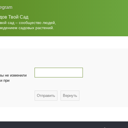
legram
дов Твой Сад
Твой сад – сообщество людей,
ведением садовых растений.
 вы не изменили
ми при