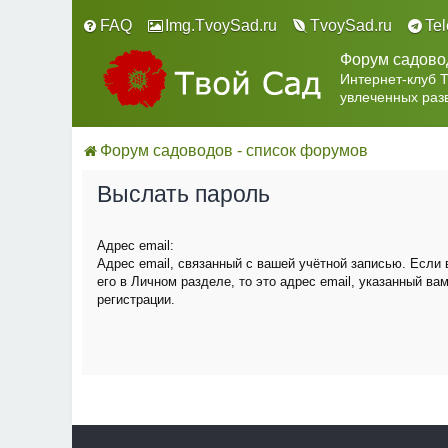
FAQ
Img.TvoySad.ru
TvoySad.ru
Te
Форум садово
Интернет-клуб 
увлеченных раз
Форум садоводов - список форумов
Выслать пароль
Адрес email:
Адрес email, связанный с вашей учётной записью. Если
его в Личном разделе, то это адрес email, указанный ва
регистрации.