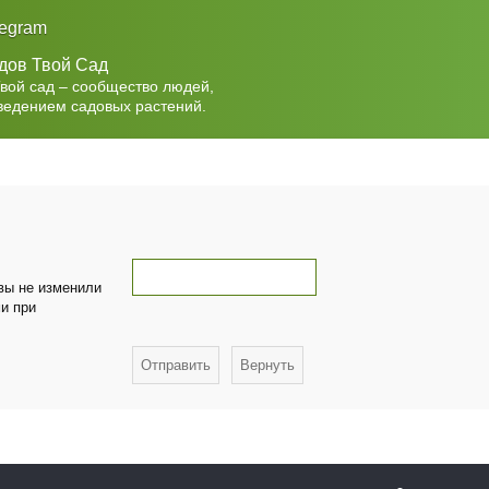
legram
дов Твой Сад
Твой сад – сообщество людей,
ведением садовых растений.
 вы не изменили
ми при