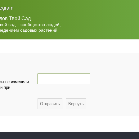
legram
дов Твой Сад
Твой сад – сообщество людей,
ведением садовых растений.
 вы не изменили
ми при