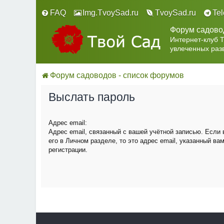
FAQ
Img.TvoySad.ru
TvoySad.ru
Te
Форум садово
Интернет-клуб 
увлеченных раз
Форум садоводов - список форумов
Выслать пароль
Адрес email:
Адрес email, связанный с вашей учётной записью. Если
его в Личном разделе, то это адрес email, указанный ва
регистрации.