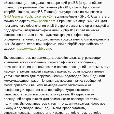
обеспечения для создания конференций phpBB (в дальнейшем
«они», «программное обеспечение phpBB», «www.phpbb.com»,
«phpBB Limited», «phpBB Teams»), выпущенного по лицензии «
GNU General Public License v2
» (в дальнейшем «GPL»). Скачать его
можно по адресу
www.phpbb.com
. Ограничения лицензии GPL для
программного обеспечения phpBB строго связаны с организацией и
поддержкой интернет-конференций, и phpBB Limited не несёт
ответственности за то, что администрация конференций
определяет в качестве допустимого содержания и/или поведения в
них. За дополнительной информацией о phpBB обращайтесь по
адресу
https://www.phpbb.com/
.
Вы соглашаетесь не размещать оскорбительных, угрожающих,
клеветнических сообщений, порнографических сообщений,
призывов к национальной розни и прочих сообщений, которые могут
нарушить законы вашей страны, страны, которая предоставляет
услуги хостинга для форумов «Форум садоводов Твой Сад» или
международное право. Попытки размещения таких сообщений
могут привести к вашему немедленному отключению от
конференции, при этом ваш провайдер будет поставлен в
известность, если мы сочтём это нужным. IP-адреса всех
сообщений сохраняются для возможности проведения такой
политики. Вы соглашаетесь с тем, что администраторы форумов
«Форум садоводов Твой Сад» имеют право удалить,
отредактировать, перенести или закрыть любую тему в любое