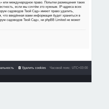
д» или международное право. Попытки размещения таких
стность, если мы сочтём это нужным. IP-адреса всех
орум садоводов Твой Сад» имеют право удалить,
м, что введённая вами информация будет храниться в
рум садоводов Твой Сад», ни phpBB Limited не может
альность
Удалить cookies
Часовой пояс:
UTC+03:00