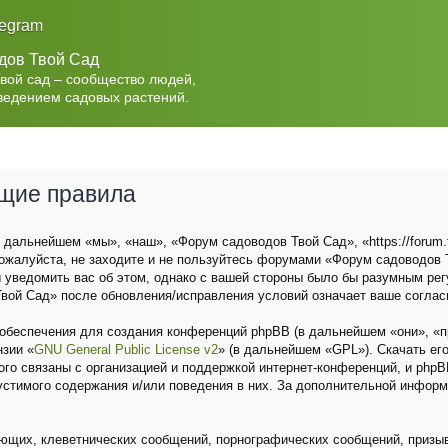
legram
дов Твой Сад
Твой сад – сообщество людей,
ведением садовых растений.
бщие правила
дальнейшем «мы», «наш», «Форум садоводов Твой Сад», «https://forum.t
ожалуйста, не заходите и не пользуйтесь форумами «Форум садоводов Т
 уведомить вас об этом, однако с вашей стороны было бы разумным рег
вой Сад» после обновления/исправления условий означает ваше соглас
беспечения для создания конференций phpBB (в дальнейшем «они», «п
нзии «
GNU General Public License v2
» (в дальнейшем «GPL»). Скачать ег
о связаны с организацией и поддержкой интернет-конференций, и phpBB 
устимого содержания и/или поведения в них. За дополнительной инфор
ющих, клеветнических сообщений, порнографических сообщений, призыв