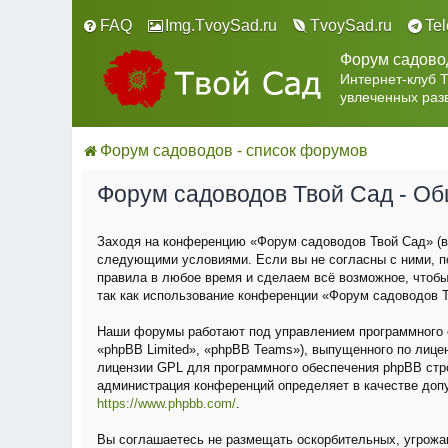
FAQ
Img.TvoySad.ru
TvoySad.ru
Te
Форум садово
Интернет-клуб 
увлеченных раз
Форум садоводов - список форумов
Форум садоводов Твой Сад - О
Заходя на конференцию «Форум садоводов Твой Сад» (в 
следующими условиями. Если вы не согласны с ними, п
правила в любое время и сделаем всё возможное, чтобы
так как использование конференции «Форум садоводов Т
Наши форумы работают под управлением программного о
«phpBB Limited», «phpBB Teams»), выпущенного по лице
лицензии GPL для программного обеспечения phpBB строг
администрация конференций определяет в качестве доп
https://www.phpbb.com/
.
Вы соглашаетесь не размещать оскорбительных, угрожа