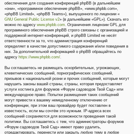
обеспечения для создания конференций phpBB (в дальнейшем
«они», «программное обеспечение phpBB», «www.phpbb.com»,
«phpBB Limited», «phpBB Teams»), выпущенного по лицензии «
GNU General Public License v2
» (в дальнейшем «GPL»). Скачать его
можно по адресу
www.phpbb.com
. Ограничения лицензии GPL для
программного обеспечения phpBB строго связаны с организацией и
поддержкой интернет-конференций, и phpBB Limited не несёт
ответственности за то, что администрация конференций
определяет в качестве допустимого содержания и/или поведения в
них. За дополнительной информацией о phpBB обращайтесь по
адресу
https://www.phpbb.com/
.
Вы соглашаетесь не размещать оскорбительных, угрожающих,
клеветнических сообщений, порнографических сообщений,
призывов к национальной розни и прочих сообщений, которые могут
нарушить законы вашей страны, страны, которая предоставляет
услуги хостинга для форумов «Форум садоводов Твой Сад» или
международное право. Попытки размещения таких сообщений
могут привести к вашему немедленному отключению от
конференции, при этом ваш провайдер будет поставлен в
известность, если мы сочтём это нужным. IP-адреса всех
сообщений сохраняются для возможности проведения такой
политики. Вы соглашаетесь с тем, что администраторы форумов
«Форум садоводов Твой Сад» имеют право удалить,
отредактировать, перенести или закрыть любую тему в любое