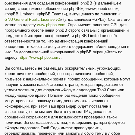
обеспечения для создания конференций phpBB (в дальнейшем
«они», «программное обеспечение phpBB», «www.phpbb.com»,
«phpBB Limited», «phpBB Teams»), выпущенного по лицензии «
GNU General Public License v2
» (в дальнейшем «GPL»). Скачать его
можно по адресу
www.phpbb.com
. Ограничения лицензии GPL для
программного обеспечения phpBB строго связаны с организацией и
поддержкой интернет-конференций, и phpBB Limited не несёт
ответственности за то, что администрация конференций
определяет в качестве допустимого содержания и/или поведения в
них. За дополнительной информацией о phpBB обращайтесь по
адресу
https://www.phpbb.com/
.
Вы соглашаетесь не размещать оскорбительных, угрожающих,
клеветнических сообщений, порнографических сообщений,
призывов к национальной розни и прочих сообщений, которые могут
нарушить законы вашей страны, страны, которая предоставляет
услуги хостинга для форумов «Форум садоводов Твой Сад» или
международное право. Попытки размещения таких сообщений
могут привести к вашему немедленному отключению от
конференции, при этом ваш провайдер будет поставлен в
известность, если мы сочтём это нужным. IP-адреса всех
сообщений сохраняются для возможности проведения такой
политики. Вы соглашаетесь с тем, что администраторы форумов
«Форум садоводов Твой Сад» имеют право удалить,
отредактировать, перенести или закрыть любую тему в любое