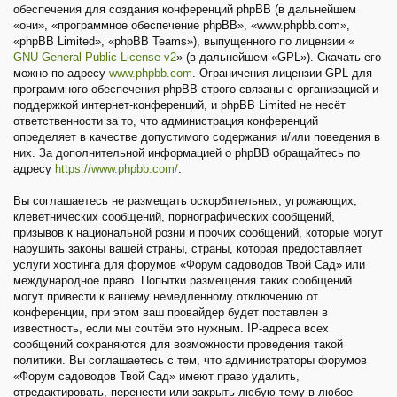
обеспечения для создания конференций phpBB (в дальнейшем
«они», «программное обеспечение phpBB», «www.phpbb.com»,
«phpBB Limited», «phpBB Teams»), выпущенного по лицензии «
GNU General Public License v2
» (в дальнейшем «GPL»). Скачать его
можно по адресу
www.phpbb.com
. Ограничения лицензии GPL для
программного обеспечения phpBB строго связаны с организацией и
поддержкой интернет-конференций, и phpBB Limited не несёт
ответственности за то, что администрация конференций
определяет в качестве допустимого содержания и/или поведения в
них. За дополнительной информацией о phpBB обращайтесь по
адресу
https://www.phpbb.com/
.
Вы соглашаетесь не размещать оскорбительных, угрожающих,
клеветнических сообщений, порнографических сообщений,
призывов к национальной розни и прочих сообщений, которые могут
нарушить законы вашей страны, страны, которая предоставляет
услуги хостинга для форумов «Форум садоводов Твой Сад» или
международное право. Попытки размещения таких сообщений
могут привести к вашему немедленному отключению от
конференции, при этом ваш провайдер будет поставлен в
известность, если мы сочтём это нужным. IP-адреса всех
сообщений сохраняются для возможности проведения такой
политики. Вы соглашаетесь с тем, что администраторы форумов
«Форум садоводов Твой Сад» имеют право удалить,
отредактировать, перенести или закрыть любую тему в любое