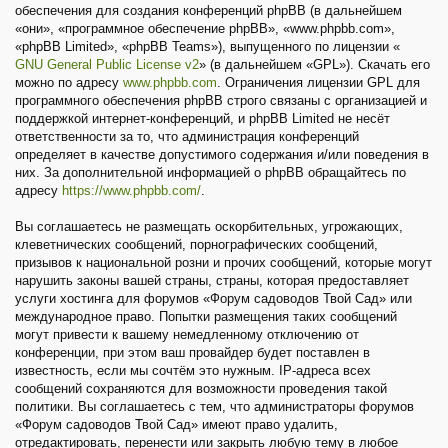
обеспечения для создания конференций phpBB (в дальнейшем
«они», «программное обеспечение phpBB», «www.phpbb.com»,
«phpBB Limited», «phpBB Teams»), выпущенного по лицензии «
GNU General Public License v2
» (в дальнейшем «GPL»). Скачать его
можно по адресу
www.phpbb.com
. Ограничения лицензии GPL для
программного обеспечения phpBB строго связаны с организацией и
поддержкой интернет-конференций, и phpBB Limited не несёт
ответственности за то, что администрация конференций
определяет в качестве допустимого содержания и/или поведения в
них. За дополнительной информацией о phpBB обращайтесь по
адресу
https://www.phpbb.com/
.
Вы соглашаетесь не размещать оскорбительных, угрожающих,
клеветнических сообщений, порнографических сообщений,
призывов к национальной розни и прочих сообщений, которые могут
нарушить законы вашей страны, страны, которая предоставляет
услуги хостинга для форумов «Форум садоводов Твой Сад» или
международное право. Попытки размещения таких сообщений
могут привести к вашему немедленному отключению от
конференции, при этом ваш провайдер будет поставлен в
известность, если мы сочтём это нужным. IP-адреса всех
сообщений сохраняются для возможности проведения такой
политики. Вы соглашаетесь с тем, что администраторы форумов
«Форум садоводов Твой Сад» имеют право удалить,
отредактировать, перенести или закрыть любую тему в любое