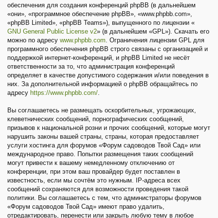
обеспечения для создания конференций phpBB (в дальнейшем
«они», «программное обеспечение phpBB», «www.phpbb.com»,
«phpBB Limited», «phpBB Teams»), выпущенного по лицензии «
GNU General Public License v2
» (в дальнейшем «GPL»). Скачать его
можно по адресу
www.phpbb.com
. Ограничения лицензии GPL для
программного обеспечения phpBB строго связаны с организацией и
поддержкой интернет-конференций, и phpBB Limited не несёт
ответственности за то, что администрация конференций
определяет в качестве допустимого содержания и/или поведения в
них. За дополнительной информацией о phpBB обращайтесь по
адресу
https://www.phpbb.com/
.
Вы соглашаетесь не размещать оскорбительных, угрожающих,
клеветнических сообщений, порнографических сообщений,
призывов к национальной розни и прочих сообщений, которые могут
нарушить законы вашей страны, страны, которая предоставляет
услуги хостинга для форумов «Форум садоводов Твой Сад» или
международное право. Попытки размещения таких сообщений
могут привести к вашему немедленному отключению от
конференции, при этом ваш провайдер будет поставлен в
известность, если мы сочтём это нужным. IP-адреса всех
сообщений сохраняются для возможности проведения такой
политики. Вы соглашаетесь с тем, что администраторы форумов
«Форум садоводов Твой Сад» имеют право удалить,
отредактировать, перенести или закрыть любую тему в любое