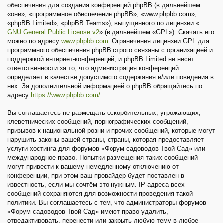
обеспечения для создания конференций phpBB (в дальнейшем
«они», «программное обеспечение phpBB», «www.phpbb.com»,
«phpBB Limited», «phpBB Teams»), выпущенного по лицензии «
GNU General Public License v2
» (в дальнейшем «GPL»). Скачать его
можно по адресу
www.phpbb.com
. Ограничения лицензии GPL для
программного обеспечения phpBB строго связаны с организацией и
поддержкой интернет-конференций, и phpBB Limited не несёт
ответственности за то, что администрация конференций
определяет в качестве допустимого содержания и/или поведения в
них. За дополнительной информацией о phpBB обращайтесь по
адресу
https://www.phpbb.com/
.
Вы соглашаетесь не размещать оскорбительных, угрожающих,
клеветнических сообщений, порнографических сообщений,
призывов к национальной розни и прочих сообщений, которые могут
нарушить законы вашей страны, страны, которая предоставляет
услуги хостинга для форумов «Форум садоводов Твой Сад» или
международное право. Попытки размещения таких сообщений
могут привести к вашему немедленному отключению от
конференции, при этом ваш провайдер будет поставлен в
известность, если мы сочтём это нужным. IP-адреса всех
сообщений сохраняются для возможности проведения такой
политики. Вы соглашаетесь с тем, что администраторы форумов
«Форум садоводов Твой Сад» имеют право удалить,
отредактировать, перенести или закрыть любую тему в любое