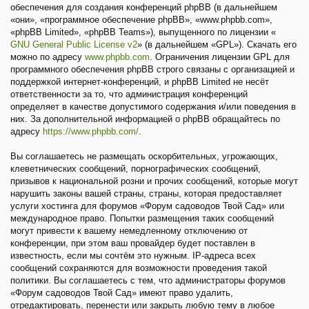
обеспечения для создания конференций phpBB (в дальнейшем
«они», «программное обеспечение phpBB», «www.phpbb.com»,
«phpBB Limited», «phpBB Teams»), выпущенного по лицензии «
GNU General Public License v2
» (в дальнейшем «GPL»). Скачать его
можно по адресу
www.phpbb.com
. Ограничения лицензии GPL для
программного обеспечения phpBB строго связаны с организацией и
поддержкой интернет-конференций, и phpBB Limited не несёт
ответственности за то, что администрация конференций
определяет в качестве допустимого содержания и/или поведения в
них. За дополнительной информацией о phpBB обращайтесь по
адресу
https://www.phpbb.com/
.
Вы соглашаетесь не размещать оскорбительных, угрожающих,
клеветнических сообщений, порнографических сообщений,
призывов к национальной розни и прочих сообщений, которые могут
нарушить законы вашей страны, страны, которая предоставляет
услуги хостинга для форумов «Форум садоводов Твой Сад» или
международное право. Попытки размещения таких сообщений
могут привести к вашему немедленному отключению от
конференции, при этом ваш провайдер будет поставлен в
известность, если мы сочтём это нужным. IP-адреса всех
сообщений сохраняются для возможности проведения такой
политики. Вы соглашаетесь с тем, что администраторы форумов
«Форум садоводов Твой Сад» имеют право удалить,
отредактировать, перенести или закрыть любую тему в любое