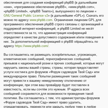
обеспечения для создания конференций phpBB (в дальнейшем
«они», «программное обеспечение phpBB», «www.phpbb.com»,
«phpBB Limited», «phpBB Teams»), выпущенного по лицензии «
GNU General Public License v2
» (в дальнейшем «GPL»). Скачать его
можно по адресу
www.phpbb.com
. Ограничения лицензии GPL для
программного обеспечения phpBB строго связаны с организацией и
поддержкой интернет-конференций, и phpBB Limited не несёт
ответственности за то, что администрация конференций
определяет в качестве допустимого содержания и/или поведения в
них. За дополнительной информацией о phpBB обращайтесь по
адресу
https://www.phpbb.com/
.
Вы соглашаетесь не размещать оскорбительных, угрожающих,
клеветнических сообщений, порнографических сообщений,
призывов к национальной розни и прочих сообщений, которые могут
нарушить законы вашей страны, страны, которая предоставляет
услуги хостинга для форумов «Форум садоводов Твой Сад» или
международное право. Попытки размещения таких сообщений
могут привести к вашему немедленному отключению от
конференции, при этом ваш провайдер будет поставлен в
известность, если мы сочтём это нужным. IP-адреса всех
сообщений сохраняются для возможности проведения такой
политики. Вы соглашаетесь с тем, что администраторы форумов
«Форум садоводов Твой Сад» имеют право удалить,
отредактировать, перенести или закрыть любую тему в любое