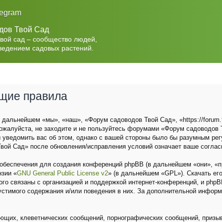
legram
дов Твой Сад
Твой сад – сообщество людей,
ведением садовых растений.
бщие правила
дальнейшем «мы», «наш», «Форум садоводов Твой Сад», «https://forum.t
ожалуйста, не заходите и не пользуйтесь форумами «Форум садоводов Т
 уведомить вас об этом, однако с вашей стороны было бы разумным рег
вой Сад» после обновления/исправления условий означает ваше соглас
беспечения для создания конференций phpBB (в дальнейшем «они», «п
нзии «
GNU General Public License v2
» (в дальнейшем «GPL»). Скачать ег
о связаны с организацией и поддержкой интернет-конференций, и phpBB 
устимого содержания и/или поведения в них. За дополнительной инфор
ющих, клеветнических сообщений, порнографических сообщений, призыв