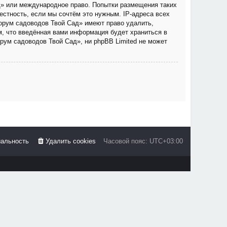
д» или международное право. Попытки размещения таких
стность, если мы сочтём это нужным. IP-адреса всех
орум садоводов Твой Сад» имеют право удалить,
м, что введённая вами информация будет храниться в
рум садоводов Твой Сад», ни phpBB Limited не может
альность
Удалить cookies
Часовой пояс:
UTC+03:00