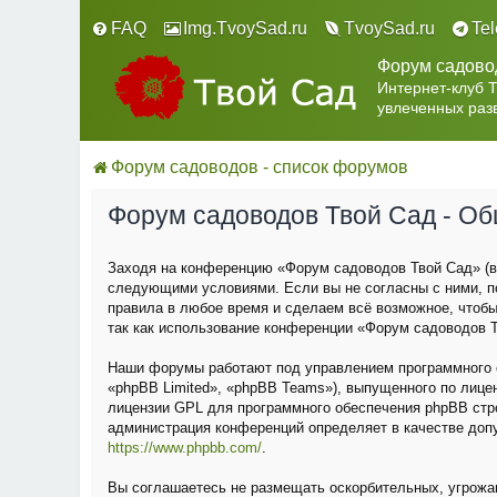
FAQ
Img.TvoySad.ru
TvoySad.ru
Te
Форум садово
Интернет-клуб 
увлеченных раз
Форум садоводов - список форумов
Форум садоводов Твой Сад - О
Заходя на конференцию «Форум садоводов Твой Сад» (в 
следующими условиями. Если вы не согласны с ними, п
правила в любое время и сделаем всё возможное, чтобы
так как использование конференции «Форум садоводов Т
Наши форумы работают под управлением программного о
«phpBB Limited», «phpBB Teams»), выпущенного по лице
лицензии GPL для программного обеспечения phpBB строг
администрация конференций определяет в качестве доп
https://www.phpbb.com/
.
Вы соглашаетесь не размещать оскорбительных, угрожа