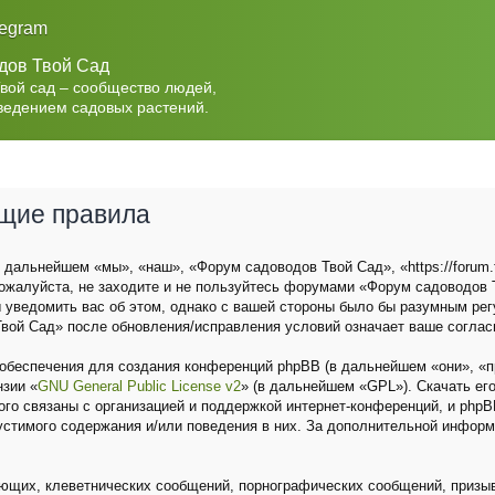
legram
дов Твой Сад
Твой сад – сообщество людей,
ведением садовых растений.
бщие правила
дальнейшем «мы», «наш», «Форум садоводов Твой Сад», «https://forum.t
ожалуйста, не заходите и не пользуйтесь форумами «Форум садоводов Т
 уведомить вас об этом, однако с вашей стороны было бы разумным рег
вой Сад» после обновления/исправления условий означает ваше соглас
беспечения для создания конференций phpBB (в дальнейшем «они», «п
нзии «
GNU General Public License v2
» (в дальнейшем «GPL»). Скачать ег
о связаны с организацией и поддержкой интернет-конференций, и phpBB 
устимого содержания и/или поведения в них. За дополнительной инфор
ющих, клеветнических сообщений, порнографических сообщений, призыв