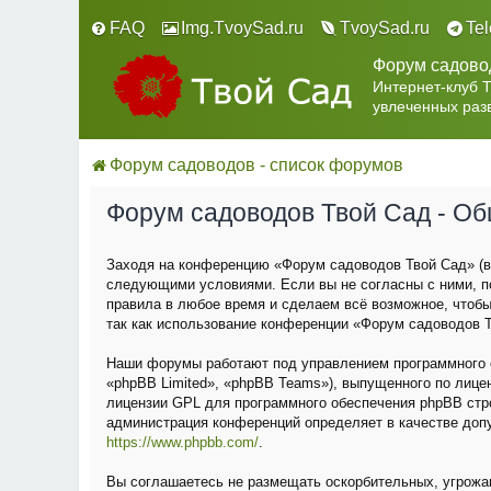
FAQ
Img.TvoySad.ru
TvoySad.ru
Te
Форум садово
Интернет-клуб 
увлеченных раз
Форум садоводов - список форумов
Форум садоводов Твой Сад - О
Заходя на конференцию «Форум садоводов Твой Сад» (в 
следующими условиями. Если вы не согласны с ними, п
правила в любое время и сделаем всё возможное, чтобы
так как использование конференции «Форум садоводов Т
Наши форумы работают под управлением программного о
«phpBB Limited», «phpBB Teams»), выпущенного по лице
лицензии GPL для программного обеспечения phpBB строг
администрация конференций определяет в качестве доп
https://www.phpbb.com/
.
Вы соглашаетесь не размещать оскорбительных, угрожа