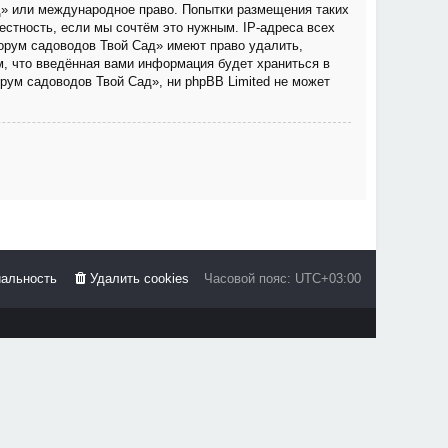
д» или международное право. Попытки размещения таких
стность, если мы сочтём это нужным. IP-адреса всех
орум садоводов Твой Сад» имеют право удалить,
м, что введённая вами информация будет храниться в
рум садоводов Твой Сад», ни phpBB Limited не может
альность
Удалить cookies
Часовой пояс:
UTC+03:00