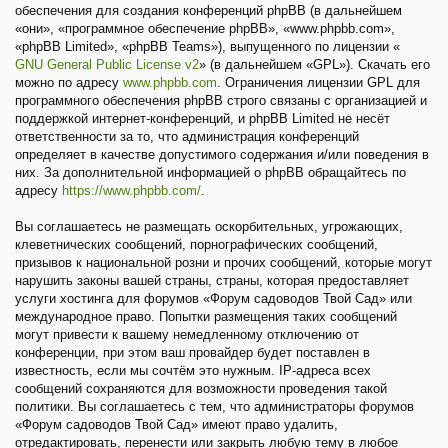
обеспечения для создания конференций phpBB (в дальнейшем
«они», «программное обеспечение phpBB», «www.phpbb.com»,
«phpBB Limited», «phpBB Teams»), выпущенного по лицензии «
GNU General Public License v2
» (в дальнейшем «GPL»). Скачать его
можно по адресу
www.phpbb.com
. Ограничения лицензии GPL для
программного обеспечения phpBB строго связаны с организацией и
поддержкой интернет-конференций, и phpBB Limited не несёт
ответственности за то, что администрация конференций
определяет в качестве допустимого содержания и/или поведения в
них. За дополнительной информацией о phpBB обращайтесь по
адресу
https://www.phpbb.com/
.
Вы соглашаетесь не размещать оскорбительных, угрожающих,
клеветнических сообщений, порнографических сообщений,
призывов к национальной розни и прочих сообщений, которые могут
нарушить законы вашей страны, страны, которая предоставляет
услуги хостинга для форумов «Форум садоводов Твой Сад» или
международное право. Попытки размещения таких сообщений
могут привести к вашему немедленному отключению от
конференции, при этом ваш провайдер будет поставлен в
известность, если мы сочтём это нужным. IP-адреса всех
сообщений сохраняются для возможности проведения такой
политики. Вы соглашаетесь с тем, что администраторы форумов
«Форум садоводов Твой Сад» имеют право удалить,
отредактировать, перенести или закрыть любую тему в любое