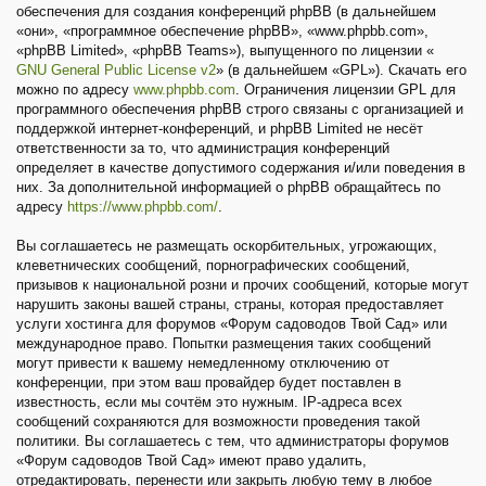
обеспечения для создания конференций phpBB (в дальнейшем
«они», «программное обеспечение phpBB», «www.phpbb.com»,
«phpBB Limited», «phpBB Teams»), выпущенного по лицензии «
GNU General Public License v2
» (в дальнейшем «GPL»). Скачать его
можно по адресу
www.phpbb.com
. Ограничения лицензии GPL для
программного обеспечения phpBB строго связаны с организацией и
поддержкой интернет-конференций, и phpBB Limited не несёт
ответственности за то, что администрация конференций
определяет в качестве допустимого содержания и/или поведения в
них. За дополнительной информацией о phpBB обращайтесь по
адресу
https://www.phpbb.com/
.
Вы соглашаетесь не размещать оскорбительных, угрожающих,
клеветнических сообщений, порнографических сообщений,
призывов к национальной розни и прочих сообщений, которые могут
нарушить законы вашей страны, страны, которая предоставляет
услуги хостинга для форумов «Форум садоводов Твой Сад» или
международное право. Попытки размещения таких сообщений
могут привести к вашему немедленному отключению от
конференции, при этом ваш провайдер будет поставлен в
известность, если мы сочтём это нужным. IP-адреса всех
сообщений сохраняются для возможности проведения такой
политики. Вы соглашаетесь с тем, что администраторы форумов
«Форум садоводов Твой Сад» имеют право удалить,
отредактировать, перенести или закрыть любую тему в любое