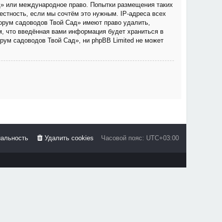
д» или международное право. Попытки размещения таких
стность, если мы сочтём это нужным. IP-адреса всех
орум садоводов Твой Сад» имеют право удалить,
м, что введённая вами информация будет храниться в
рум садоводов Твой Сад», ни phpBB Limited не может
альность
Удалить cookies
Часовой пояс:
UTC+03:00