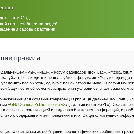
legram
дов Твой Сад
Твой сад – сообщество людей,
ведением садовых растений.
бщие правила
дальнейшем «мы», «наш», «Форум садоводов Твой Сад», «https://forum.t
ожалуйста, не заходите и не пользуйтесь форумами «Форум садоводов Т
 уведомить вас об этом, однако с вашей стороны было бы разумным рег
вой Сад» после обновления/исправления условий означает ваше соглас
беспечения для создания конференций phpBB (в дальнейшем «они», «п
нзии «
GNU General Public License v2
» (в дальнейшем «GPL»). Скачать ег
о связаны с организацией и поддержкой интернет-конференций, и phpBB 
устимого содержания и/или поведения в них. За дополнительной инфор
ющих, клеветнических сообщений, порнографических сообщений, призыв