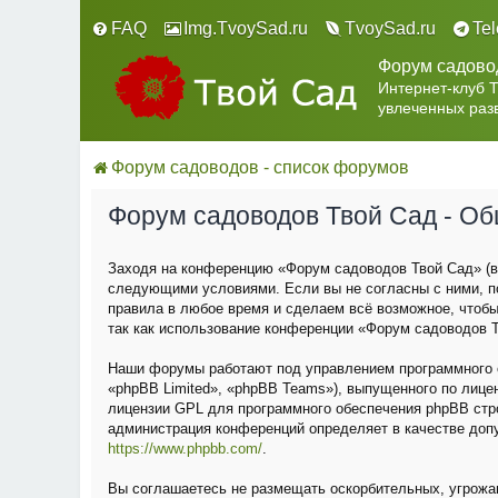
FAQ
Img.TvoySad.ru
TvoySad.ru
Te
Форум садово
Интернет-клуб 
увлеченных раз
Форум садоводов - список форумов
Форум садоводов Твой Сад - О
Заходя на конференцию «Форум садоводов Твой Сад» (в 
следующими условиями. Если вы не согласны с ними, п
правила в любое время и сделаем всё возможное, чтобы
так как использование конференции «Форум садоводов Т
Наши форумы работают под управлением программного о
«phpBB Limited», «phpBB Teams»), выпущенного по лице
лицензии GPL для программного обеспечения phpBB строг
администрация конференций определяет в качестве доп
https://www.phpbb.com/
.
Вы соглашаетесь не размещать оскорбительных, угрожа