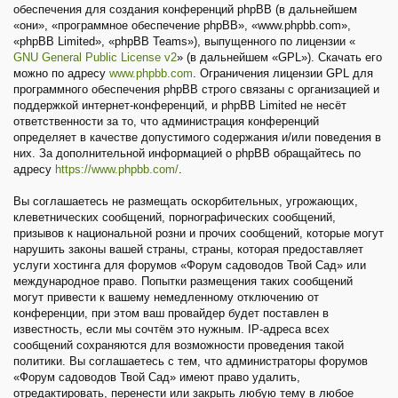
обеспечения для создания конференций phpBB (в дальнейшем
«они», «программное обеспечение phpBB», «www.phpbb.com»,
«phpBB Limited», «phpBB Teams»), выпущенного по лицензии «
GNU General Public License v2
» (в дальнейшем «GPL»). Скачать его
можно по адресу
www.phpbb.com
. Ограничения лицензии GPL для
программного обеспечения phpBB строго связаны с организацией и
поддержкой интернет-конференций, и phpBB Limited не несёт
ответственности за то, что администрация конференций
определяет в качестве допустимого содержания и/или поведения в
них. За дополнительной информацией о phpBB обращайтесь по
адресу
https://www.phpbb.com/
.
Вы соглашаетесь не размещать оскорбительных, угрожающих,
клеветнических сообщений, порнографических сообщений,
призывов к национальной розни и прочих сообщений, которые могут
нарушить законы вашей страны, страны, которая предоставляет
услуги хостинга для форумов «Форум садоводов Твой Сад» или
международное право. Попытки размещения таких сообщений
могут привести к вашему немедленному отключению от
конференции, при этом ваш провайдер будет поставлен в
известность, если мы сочтём это нужным. IP-адреса всех
сообщений сохраняются для возможности проведения такой
политики. Вы соглашаетесь с тем, что администраторы форумов
«Форум садоводов Твой Сад» имеют право удалить,
отредактировать, перенести или закрыть любую тему в любое