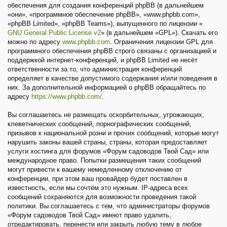
обеспечения для создания конференций phpBB (в дальнейшем
«они», «программное обеспечение phpBB», «www.phpbb.com»,
«phpBB Limited», «phpBB Teams»), выпущенного по лицензии «
GNU General Public License v2
» (в дальнейшем «GPL»). Скачать его
можно по адресу
www.phpbb.com
. Ограничения лицензии GPL для
программного обеспечения phpBB строго связаны с организацией и
поддержкой интернет-конференций, и phpBB Limited не несёт
ответственности за то, что администрация конференций
определяет в качестве допустимого содержания и/или поведения в
них. За дополнительной информацией о phpBB обращайтесь по
адресу
https://www.phpbb.com/
.
Вы соглашаетесь не размещать оскорбительных, угрожающих,
клеветнических сообщений, порнографических сообщений,
призывов к национальной розни и прочих сообщений, которые могут
нарушить законы вашей страны, страны, которая предоставляет
услуги хостинга для форумов «Форум садоводов Твой Сад» или
международное право. Попытки размещения таких сообщений
могут привести к вашему немедленному отключению от
конференции, при этом ваш провайдер будет поставлен в
известность, если мы сочтём это нужным. IP-адреса всех
сообщений сохраняются для возможности проведения такой
политики. Вы соглашаетесь с тем, что администраторы форумов
«Форум садоводов Твой Сад» имеют право удалить,
отредактировать, перенести или закрыть любую тему в любое