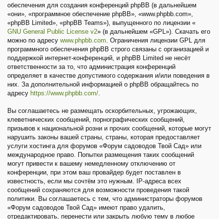
обеспечения для создания конференций phpBB (в дальнейшем
«они», «программное обеспечение phpBB», «www.phpbb.com»,
«phpBB Limited», «phpBB Teams»), выпущенного по лицензии «
GNU General Public License v2
» (в дальнейшем «GPL»). Скачать его
можно по адресу
www.phpbb.com
. Ограничения лицензии GPL для
программного обеспечения phpBB строго связаны с организацией и
поддержкой интернет-конференций, и phpBB Limited не несёт
ответственности за то, что администрация конференций
определяет в качестве допустимого содержания и/или поведения в
них. За дополнительной информацией о phpBB обращайтесь по
адресу
https://www.phpbb.com/
.
Вы соглашаетесь не размещать оскорбительных, угрожающих,
клеветнических сообщений, порнографических сообщений,
призывов к национальной розни и прочих сообщений, которые могут
нарушить законы вашей страны, страны, которая предоставляет
услуги хостинга для форумов «Форум садоводов Твой Сад» или
международное право. Попытки размещения таких сообщений
могут привести к вашему немедленному отключению от
конференции, при этом ваш провайдер будет поставлен в
известность, если мы сочтём это нужным. IP-адреса всех
сообщений сохраняются для возможности проведения такой
политики. Вы соглашаетесь с тем, что администраторы форумов
«Форум садоводов Твой Сад» имеют право удалить,
отредактировать, перенести или закрыть любую тему в любое