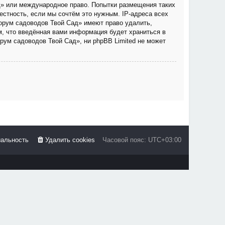
д» или международное право. Попытки размещения таких
стность, если мы сочтём это нужным. IP-адреса всех
орум садоводов Твой Сад» имеют право удалить,
м, что введённая вами информация будет храниться в
рум садоводов Твой Сад», ни phpBB Limited не может
альность
Удалить cookies
Часовой пояс:
UTC+03:00