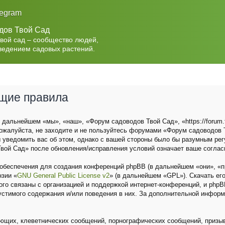
legram
дов Твой Сад
Твой сад – сообщество людей,
ведением садовых растений.
бщие правила
дальнейшем «мы», «наш», «Форум садоводов Твой Сад», «https://forum.t
ожалуйста, не заходите и не пользуйтесь форумами «Форум садоводов Т
 уведомить вас об этом, однако с вашей стороны было бы разумным рег
вой Сад» после обновления/исправления условий означает ваше соглас
беспечения для создания конференций phpBB (в дальнейшем «они», «п
нзии «
GNU General Public License v2
» (в дальнейшем «GPL»). Скачать ег
о связаны с организацией и поддержкой интернет-конференций, и phpBB 
устимого содержания и/или поведения в них. За дополнительной инфор
ющих, клеветнических сообщений, порнографических сообщений, призыв