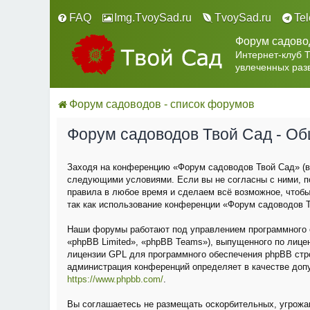
FAQ
Img.TvoySad.ru
TvoySad.ru
Te
Форум садово
Интернет-клуб 
увлеченных раз
Форум садоводов - список форумов
Форум садоводов Твой Сад - О
Заходя на конференцию «Форум садоводов Твой Сад» (в 
следующими условиями. Если вы не согласны с ними, п
правила в любое время и сделаем всё возможное, чтобы
так как использование конференции «Форум садоводов Т
Наши форумы работают под управлением программного о
«phpBB Limited», «phpBB Teams»), выпущенного по лице
лицензии GPL для программного обеспечения phpBB строг
администрация конференций определяет в качестве доп
https://www.phpbb.com/
.
Вы соглашаетесь не размещать оскорбительных, угрожа