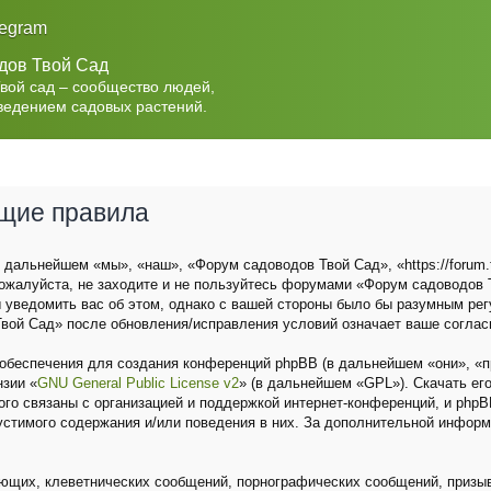
legram
дов Твой Сад
Твой сад – сообщество людей,
ведением садовых растений.
бщие правила
дальнейшем «мы», «наш», «Форум садоводов Твой Сад», «https://forum.t
ожалуйста, не заходите и не пользуйтесь форумами «Форум садоводов Т
 уведомить вас об этом, однако с вашей стороны было бы разумным рег
вой Сад» после обновления/исправления условий означает ваше соглас
беспечения для создания конференций phpBB (в дальнейшем «они», «п
нзии «
GNU General Public License v2
» (в дальнейшем «GPL»). Скачать ег
о связаны с организацией и поддержкой интернет-конференций, и phpBB 
устимого содержания и/или поведения в них. За дополнительной инфор
ющих, клеветнических сообщений, порнографических сообщений, призыв