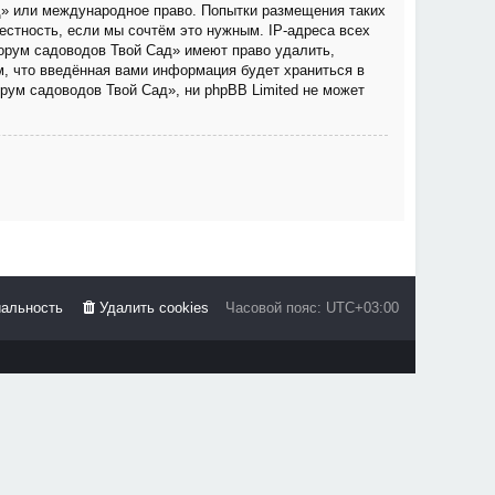
д» или международное право. Попытки размещения таких
стность, если мы сочтём это нужным. IP-адреса всех
орум садоводов Твой Сад» имеют право удалить,
м, что введённая вами информация будет храниться в
рум садоводов Твой Сад», ни phpBB Limited не может
альность
Удалить cookies
Часовой пояс:
UTC+03:00