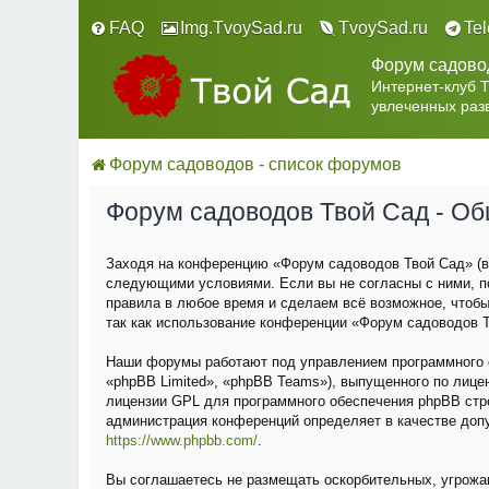
FAQ
Img.TvoySad.ru
TvoySad.ru
Te
Форум садово
Интернет-клуб 
увлеченных раз
Форум садоводов - список форумов
Форум садоводов Твой Сад - О
Заходя на конференцию «Форум садоводов Твой Сад» (в 
следующими условиями. Если вы не согласны с ними, п
правила в любое время и сделаем всё возможное, чтобы
так как использование конференции «Форум садоводов Т
Наши форумы работают под управлением программного о
«phpBB Limited», «phpBB Teams»), выпущенного по лице
лицензии GPL для программного обеспечения phpBB строг
администрация конференций определяет в качестве доп
https://www.phpbb.com/
.
Вы соглашаетесь не размещать оскорбительных, угрожа