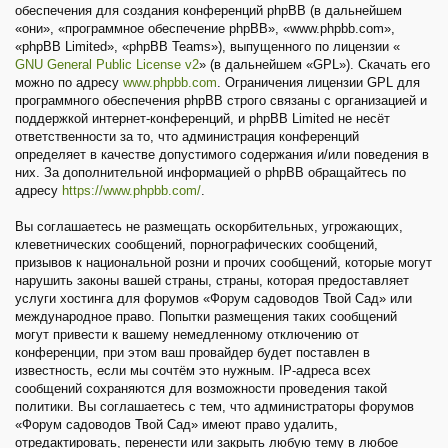
обеспечения для создания конференций phpBB (в дальнейшем
«они», «программное обеспечение phpBB», «www.phpbb.com»,
«phpBB Limited», «phpBB Teams»), выпущенного по лицензии «
GNU General Public License v2
» (в дальнейшем «GPL»). Скачать его
можно по адресу
www.phpbb.com
. Ограничения лицензии GPL для
программного обеспечения phpBB строго связаны с организацией и
поддержкой интернет-конференций, и phpBB Limited не несёт
ответственности за то, что администрация конференций
определяет в качестве допустимого содержания и/или поведения в
них. За дополнительной информацией о phpBB обращайтесь по
адресу
https://www.phpbb.com/
.
Вы соглашаетесь не размещать оскорбительных, угрожающих,
клеветнических сообщений, порнографических сообщений,
призывов к национальной розни и прочих сообщений, которые могут
нарушить законы вашей страны, страны, которая предоставляет
услуги хостинга для форумов «Форум садоводов Твой Сад» или
международное право. Попытки размещения таких сообщений
могут привести к вашему немедленному отключению от
конференции, при этом ваш провайдер будет поставлен в
известность, если мы сочтём это нужным. IP-адреса всех
сообщений сохраняются для возможности проведения такой
политики. Вы соглашаетесь с тем, что администраторы форумов
«Форум садоводов Твой Сад» имеют право удалить,
отредактировать, перенести или закрыть любую тему в любое