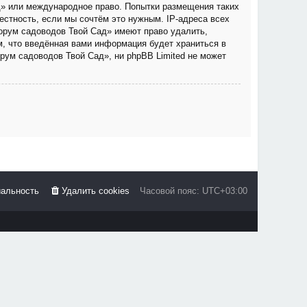
д» или международное право. Попытки размещения таких
стность, если мы сочтём это нужным. IP-адреса всех
орум садоводов Твой Сад» имеют право удалить,
м, что введённая вами информация будет храниться в
рум садоводов Твой Сад», ни phpBB Limited не может
альность
Удалить cookies
Часовой пояс:
UTC+03:00