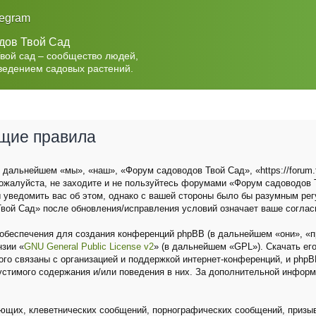
legram
дов Твой Сад
Твой сад – сообщество людей,
ведением садовых растений.
бщие правила
дальнейшем «мы», «наш», «Форум садоводов Твой Сад», «https://forum.t
ожалуйста, не заходите и не пользуйтесь форумами «Форум садоводов Т
 уведомить вас об этом, однако с вашей стороны было бы разумным рег
вой Сад» после обновления/исправления условий означает ваше соглас
беспечения для создания конференций phpBB (в дальнейшем «они», «п
нзии «
GNU General Public License v2
» (в дальнейшем «GPL»). Скачать ег
о связаны с организацией и поддержкой интернет-конференций, и phpBB 
устимого содержания и/или поведения в них. За дополнительной инфор
ющих, клеветнических сообщений, порнографических сообщений, призыв