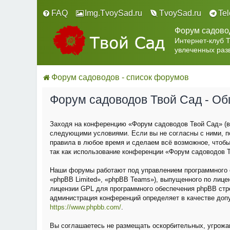
FAQ
Img.TvoySad.ru
TvoySad.ru
Te
Форум садово
Интернет-клуб 
увлеченных раз
Форум садоводов - список форумов
Форум садоводов Твой Сад - О
Заходя на конференцию «Форум садоводов Твой Сад» (в 
следующими условиями. Если вы не согласны с ними, п
правила в любое время и сделаем всё возможное, чтобы
так как использование конференции «Форум садоводов Т
Наши форумы работают под управлением программного о
«phpBB Limited», «phpBB Teams»), выпущенного по лице
лицензии GPL для программного обеспечения phpBB строг
администрация конференций определяет в качестве доп
https://www.phpbb.com/
.
Вы соглашаетесь не размещать оскорбительных, угрожа