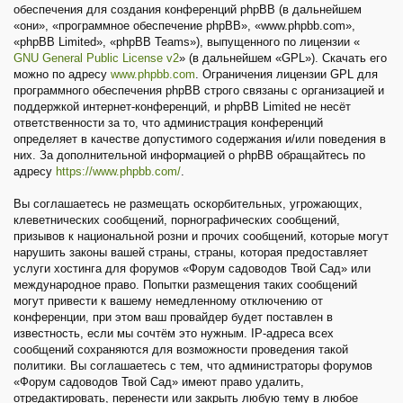
обеспечения для создания конференций phpBB (в дальнейшем
«они», «программное обеспечение phpBB», «www.phpbb.com»,
«phpBB Limited», «phpBB Teams»), выпущенного по лицензии «
GNU General Public License v2
» (в дальнейшем «GPL»). Скачать его
можно по адресу
www.phpbb.com
. Ограничения лицензии GPL для
программного обеспечения phpBB строго связаны с организацией и
поддержкой интернет-конференций, и phpBB Limited не несёт
ответственности за то, что администрация конференций
определяет в качестве допустимого содержания и/или поведения в
них. За дополнительной информацией о phpBB обращайтесь по
адресу
https://www.phpbb.com/
.
Вы соглашаетесь не размещать оскорбительных, угрожающих,
клеветнических сообщений, порнографических сообщений,
призывов к национальной розни и прочих сообщений, которые могут
нарушить законы вашей страны, страны, которая предоставляет
услуги хостинга для форумов «Форум садоводов Твой Сад» или
международное право. Попытки размещения таких сообщений
могут привести к вашему немедленному отключению от
конференции, при этом ваш провайдер будет поставлен в
известность, если мы сочтём это нужным. IP-адреса всех
сообщений сохраняются для возможности проведения такой
политики. Вы соглашаетесь с тем, что администраторы форумов
«Форум садоводов Твой Сад» имеют право удалить,
отредактировать, перенести или закрыть любую тему в любое