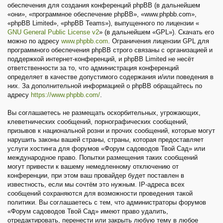
обеспечения для создания конференций phpBB (в дальнейшем
«они», «программное обеспечение phpBB», «www.phpbb.com»,
«phpBB Limited», «phpBB Teams»), выпущенного по лицензии «
GNU General Public License v2
» (в дальнейшем «GPL»). Скачать его
можно по адресу
www.phpbb.com
. Ограничения лицензии GPL для
программного обеспечения phpBB строго связаны с организацией и
поддержкой интернет-конференций, и phpBB Limited не несёт
ответственности за то, что администрация конференций
определяет в качестве допустимого содержания и/или поведения в
них. За дополнительной информацией о phpBB обращайтесь по
адресу
https://www.phpbb.com/
.
Вы соглашаетесь не размещать оскорбительных, угрожающих,
клеветнических сообщений, порнографических сообщений,
призывов к национальной розни и прочих сообщений, которые могут
нарушить законы вашей страны, страны, которая предоставляет
услуги хостинга для форумов «Форум садоводов Твой Сад» или
международное право. Попытки размещения таких сообщений
могут привести к вашему немедленному отключению от
конференции, при этом ваш провайдер будет поставлен в
известность, если мы сочтём это нужным. IP-адреса всех
сообщений сохраняются для возможности проведения такой
политики. Вы соглашаетесь с тем, что администраторы форумов
«Форум садоводов Твой Сад» имеют право удалить,
отредактировать, перенести или закрыть любую тему в любое