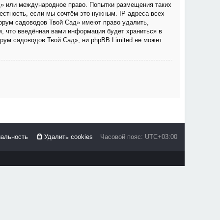
д» или международное право. Попытки размещения таких
стность, если мы сочтём это нужным. IP-адреса всех
орум садоводов Твой Сад» имеют право удалить,
м, что введённая вами информация будет храниться в
рум садоводов Твой Сад», ни phpBB Limited не может
альность
Удалить cookies
Часовой пояс:
UTC+03:00