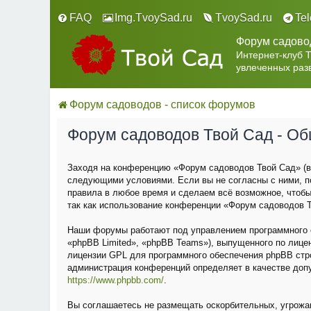
FAQ
Img.TvoySad.ru
TvoySad.ru
Te
Форум садово
Интернет-клуб 
увлеченных раз
Форум садоводов - список форумов
Форум садоводов Твой Сад - О
Заходя на конференцию «Форум садоводов Твой Сад» (в 
следующими условиями. Если вы не согласны с ними, п
правила в любое время и сделаем всё возможное, чтобы
так как использование конференции «Форум садоводов Т
Наши форумы работают под управлением программного о
«phpBB Limited», «phpBB Teams»), выпущенного по лице
лицензии GPL для программного обеспечения phpBB строг
администрация конференций определяет в качестве доп
https://www.phpbb.com/
.
Вы соглашаетесь не размещать оскорбительных, угрожа