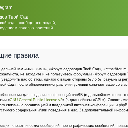
legram
дов Твой Сад
Твой сад – сообщество людей,
ведением садовых растений.
бщие правила
дальнейшем «мы», «наш», «Форум садоводов Твой Сад», «https://forum.t
ожалуйста, не заходите и не пользуйтесь форумами «Форум садоводов Т
 уведомить вас об этом, однако с вашей стороны было бы разумным рег
вой Сад» после обновления/исправления условий означает ваше соглас
беспечения для создания конференций phpBB (в дальнейшем «они», «п
нзии «
GNU General Public License v2
» (в дальнейшем «GPL»). Скачать ег
о связаны с организацией и поддержкой интернет-конференций, и phpBB 
устимого содержания и/или поведения в них. За дополнительной инфор
ющих, клеветнических сообщений, порнографических сообщений, призыв