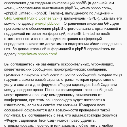
обеспечения для создания конференций phpBB (в дальнейшем
«они», «программное обеспечение phpBB», «www.phpbb.com»,
«phpBB Limited», «phpBB Teams»), выпущенного по лицензии «
GNU General Public License v2
» (в дальнейшем «GPL»). Скачать его
можно по адресу
www.phpbb.com
. Ограничения лицензии GPL для
программного обеспечения phpBB строго связаны с организацией и
поддержкой интернет-конференций, и phpBB Limited не несёт
ответственности за то, что администрация конференций
определяет в качестве допустимого содержания и/или поведения в
них. За дополнительной информацией о phpBB обращайтесь по
адресу
https://www.phpbb.com/
.
Вы соглашаетесь не размещать оскорбительных, угрожающих,
клеветнических сообщений, порнографических сообщений,
призывов к национальной розни и прочих сообщений, которые могут
нарушить законы вашей страны, страны, которая предоставляет
услуги хостинга для форумов «Форум садоводов Твой Сад» или
международное право. Попытки размещения таких сообщений
могут привести к вашему немедленному отключению от
конференции, при этом ваш провайдер будет поставлен в
известность, если мы сочтём это нужным. IP-адреса всех
сообщений сохраняются для возможности проведения такой
политики. Вы соглашаетесь с тем, что администраторы форумов
«Форум садоводов Твой Сад» имеют право удалить,
отредактировать, перенести или закрыть любую тему в любое