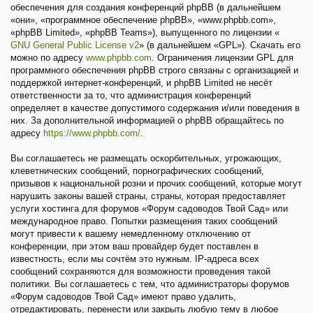
обеспечения для создания конференций phpBB (в дальнейшем
«они», «программное обеспечение phpBB», «www.phpbb.com»,
«phpBB Limited», «phpBB Teams»), выпущенного по лицензии «
GNU General Public License v2
» (в дальнейшем «GPL»). Скачать его
можно по адресу
www.phpbb.com
. Ограничения лицензии GPL для
программного обеспечения phpBB строго связаны с организацией и
поддержкой интернет-конференций, и phpBB Limited не несёт
ответственности за то, что администрация конференций
определяет в качестве допустимого содержания и/или поведения в
них. За дополнительной информацией о phpBB обращайтесь по
адресу
https://www.phpbb.com/
.
Вы соглашаетесь не размещать оскорбительных, угрожающих,
клеветнических сообщений, порнографических сообщений,
призывов к национальной розни и прочих сообщений, которые могут
нарушить законы вашей страны, страны, которая предоставляет
услуги хостинга для форумов «Форум садоводов Твой Сад» или
международное право. Попытки размещения таких сообщений
могут привести к вашему немедленному отключению от
конференции, при этом ваш провайдер будет поставлен в
известность, если мы сочтём это нужным. IP-адреса всех
сообщений сохраняются для возможности проведения такой
политики. Вы соглашаетесь с тем, что администраторы форумов
«Форум садоводов Твой Сад» имеют право удалить,
отредактировать, перенести или закрыть любую тему в любое