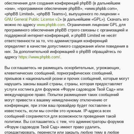
обеспечения для создания конференций phpBB (в дальнейшем
«они», «программное обеспечение phpBB», «www.phpbb.com»,
«phpBB Limited», «phpBB Teams»), выпущенного по лицензии «
GNU General Public License v2
» (в дальнейшем «GPL»). Скачать его
можно по адресу
www.phpbb.com
. Ограничения лицензии GPL для
программного обеспечения phpBB строго связаны с организацией и
поддержкой интернет-конференций, и phpBB Limited не несёт
ответственности за то, что администрация конференций
определяет в качестве допустимого содержания и/или поведения в
них. За дополнительной информацией о phpBB обращайтесь по
адресу
https://www.phpbb.com/
.
Вы соглашаетесь не размещать оскорбительных, угрожающих,
клеветнических сообщений, порнографических сообщений,
призывов к национальной розни и прочих сообщений, которые могут
нарушить законы вашей страны, страны, которая предоставляет
услуги хостинга для форумов «Форум садоводов Твой Сад» или
международное право. Попытки размещения таких сообщений
могут привести к вашему немедленному отключению от
конференции, при этом ваш провайдер будет поставлен в
известность, если мы сочтём это нужным. IP-адреса всех
сообщений сохраняются для возможности проведения такой
политики. Вы соглашаетесь с тем, что администраторы форумов
«Форум садоводов Твой Сад» имеют право удалить,
отредактировать, перенести или закрыть любую тему в любое