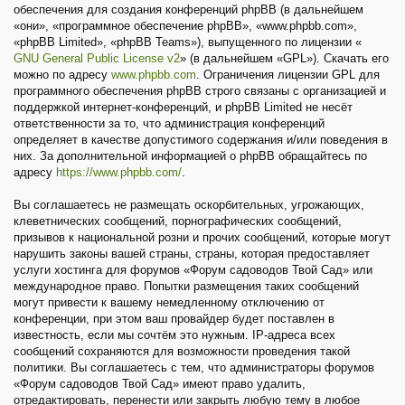
обеспечения для создания конференций phpBB (в дальнейшем
«они», «программное обеспечение phpBB», «www.phpbb.com»,
«phpBB Limited», «phpBB Teams»), выпущенного по лицензии «
GNU General Public License v2
» (в дальнейшем «GPL»). Скачать его
можно по адресу
www.phpbb.com
. Ограничения лицензии GPL для
программного обеспечения phpBB строго связаны с организацией и
поддержкой интернет-конференций, и phpBB Limited не несёт
ответственности за то, что администрация конференций
определяет в качестве допустимого содержания и/или поведения в
них. За дополнительной информацией о phpBB обращайтесь по
адресу
https://www.phpbb.com/
.
Вы соглашаетесь не размещать оскорбительных, угрожающих,
клеветнических сообщений, порнографических сообщений,
призывов к национальной розни и прочих сообщений, которые могут
нарушить законы вашей страны, страны, которая предоставляет
услуги хостинга для форумов «Форум садоводов Твой Сад» или
международное право. Попытки размещения таких сообщений
могут привести к вашему немедленному отключению от
конференции, при этом ваш провайдер будет поставлен в
известность, если мы сочтём это нужным. IP-адреса всех
сообщений сохраняются для возможности проведения такой
политики. Вы соглашаетесь с тем, что администраторы форумов
«Форум садоводов Твой Сад» имеют право удалить,
отредактировать, перенести или закрыть любую тему в любое