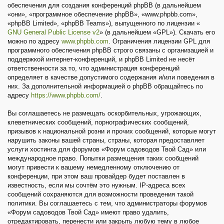
обеспечения для создания конференций phpBB (в дальнейшем
«они», «программное обеспечение phpBB», «www.phpbb.com»,
«phpBB Limited», «phpBB Teams»), выпущенного по лицензии «
GNU General Public License v2
» (в дальнейшем «GPL»). Скачать его
можно по адресу
www.phpbb.com
. Ограничения лицензии GPL для
программного обеспечения phpBB строго связаны с организацией и
поддержкой интернет-конференций, и phpBB Limited не несёт
ответственности за то, что администрация конференций
определяет в качестве допустимого содержания и/или поведения в
них. За дополнительной информацией о phpBB обращайтесь по
адресу
https://www.phpbb.com/
.
Вы соглашаетесь не размещать оскорбительных, угрожающих,
клеветнических сообщений, порнографических сообщений,
призывов к национальной розни и прочих сообщений, которые могут
нарушить законы вашей страны, страны, которая предоставляет
услуги хостинга для форумов «Форум садоводов Твой Сад» или
международное право. Попытки размещения таких сообщений
могут привести к вашему немедленному отключению от
конференции, при этом ваш провайдер будет поставлен в
известность, если мы сочтём это нужным. IP-адреса всех
сообщений сохраняются для возможности проведения такой
политики. Вы соглашаетесь с тем, что администраторы форумов
«Форум садоводов Твой Сад» имеют право удалить,
отредактировать, перенести или закрыть любую тему в любое