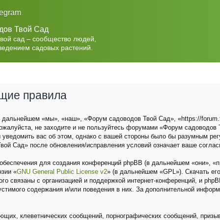
legram
дов Твой Сад
Твой сад – сообщество людей,
ведением садовых растений.
бщие правила
дальнейшем «мы», «наш», «Форум садоводов Твой Сад», «https://forum.t
ожалуйста, не заходите и не пользуйтесь форумами «Форум садоводов Т
 уведомить вас об этом, однако с вашей стороны было бы разумным рег
вой Сад» после обновления/исправления условий означает ваше соглас
беспечения для создания конференций phpBB (в дальнейшем «они», «п
нзии «
GNU General Public License v2
» (в дальнейшем «GPL»). Скачать ег
о связаны с организацией и поддержкой интернет-конференций, и phpBB 
устимого содержания и/или поведения в них. За дополнительной инфор
ющих, клеветнических сообщений, порнографических сообщений, призыв