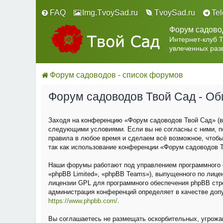
FAQ
Img.TvoySad.ru
TvoySad.ru
Te
Форум садово
Интернет-клуб 
увлеченных раз
Форум садоводов - список форумов
Форум садоводов Твой Сад - О
Заходя на конференцию «Форум садоводов Твой Сад» (в 
следующими условиями. Если вы не согласны с ними, п
правила в любое время и сделаем всё возможное, чтобы
так как использование конференции «Форум садоводов Т
Наши форумы работают под управлением программного о
«phpBB Limited», «phpBB Teams»), выпущенного по лице
лицензии GPL для программного обеспечения phpBB строг
администрация конференций определяет в качестве доп
https://www.phpbb.com/
.
Вы соглашаетесь не размещать оскорбительных, угрожа