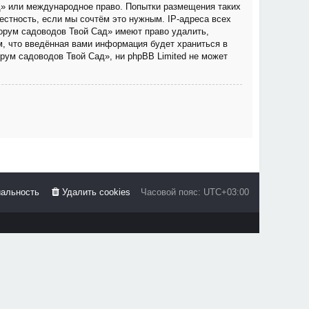
д» или международное право. Попытки размещения таких
стность, если мы сочтём это нужным. IP-адреса всех
орум садоводов Твой Сад» имеют право удалить,
м, что введённая вами информация будет храниться в
рум садоводов Твой Сад», ни phpBB Limited не может
альность
Удалить cookies
Часовой пояс:
UTC+03:00