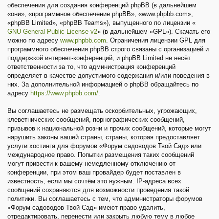
обеспечения для создания конференций phpBB (в дальнейшем
«они», «программное обеспечение phpBB», «www.phpbb.com»,
«phpBB Limited», «phpBB Teams»), выпущенного по лицензии «
GNU General Public License v2
» (в дальнейшем «GPL»). Скачать его
можно по адресу
www.phpbb.com
. Ограничения лицензии GPL для
программного обеспечения phpBB строго связаны с организацией и
поддержкой интернет-конференций, и phpBB Limited не несёт
ответственности за то, что администрация конференций
определяет в качестве допустимого содержания и/или поведения в
них. За дополнительной информацией о phpBB обращайтесь по
адресу
https://www.phpbb.com/
.
Вы соглашаетесь не размещать оскорбительных, угрожающих,
клеветнических сообщений, порнографических сообщений,
призывов к национальной розни и прочих сообщений, которые могут
нарушить законы вашей страны, страны, которая предоставляет
услуги хостинга для форумов «Форум садоводов Твой Сад» или
международное право. Попытки размещения таких сообщений
могут привести к вашему немедленному отключению от
конференции, при этом ваш провайдер будет поставлен в
известность, если мы сочтём это нужным. IP-адреса всех
сообщений сохраняются для возможности проведения такой
политики. Вы соглашаетесь с тем, что администраторы форумов
«Форум садоводов Твой Сад» имеют право удалить,
отредактировать, перенести или закрыть любую тему в любое